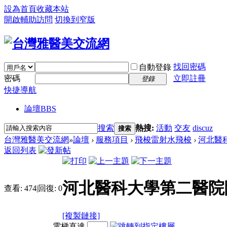
設為首頁
收藏本站
開啟輔助訪問
切換到窄版
找回密碼
自動登錄
密碼
立即註冊
登錄
快捷導航
論壇
BBS
搜索
熱搜:
活動
交友
discuz
搜索
台灣雅醫美交流網
»
論壇
›
服務項目
›
飛梭雷射水飛梭
›
河北醫科
返回列表
河北醫科大學第二醫院
查看:
474
|
回復:
0
[複製鏈接]
電梯直達