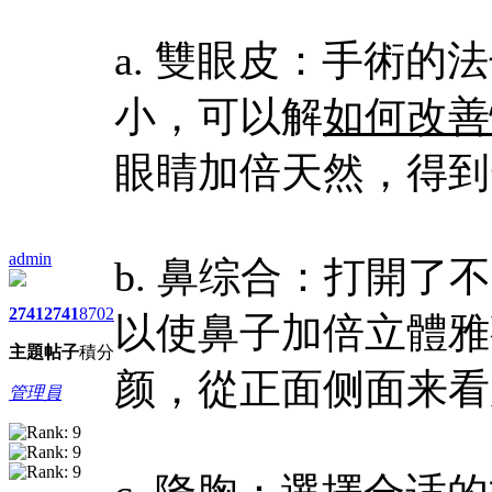
a. 雙眼皮：手術
小，可以解
如何改善
眼睛加倍天然，得到
admin
b. 鼻综合：打開
2741
2741
8702
以使鼻子加倍立體雅
主題
帖子
積分
颜，從正面侧面来看
管理員