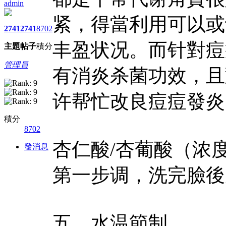
admin
紧，得當利用可以或
2741
2741
8702
丰盈状况。而针對痘
主題
帖子
積分
管理員
有消炎杀菌功效，且
许帮忙改良痘痘發炎
積分
8702
杏仁酸/杏葡酸（浓
發消息
第一步调，洗完臉後
五、水温節制