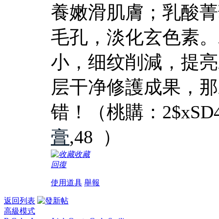
養嫩滑肌膚；乳酸菁
毛孔，淡化玄色素。
小，细纹削減，提亮
层干净修護成果，那
错！（桃購：2$xSD4du
膏
,48 ）
收藏
回復
使用道具
舉報
返回列表
高級模式