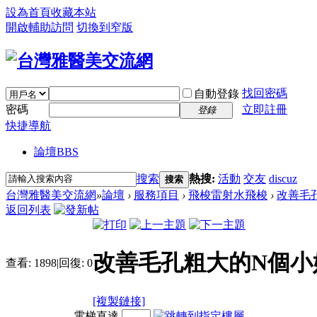
設為首頁
收藏本站
開啟輔助訪問
切換到窄版
找回密碼
自動登錄
密碼
立即註冊
登錄
快捷導航
論壇
BBS
搜索
熱搜:
活動
交友
discuz
搜索
台灣雅醫美交流網
»
論壇
›
服務項目
›
飛梭雷射水飛梭
›
改善毛
返回列表
改善毛孔粗大的N個小
查看:
1898
|
回復:
0
[複製鏈接]
電梯直達