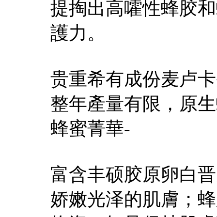
提掏出高嚯性蜂胶和
護力。
贵重希有成份麦卢卡
整年產量有限，原生
蜂蜜菁華-
富含丰硕胶原卵白晋
娇嫩光泽的肌膚；蜂