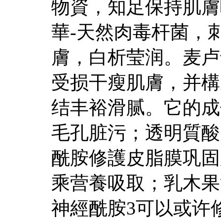
物資，知足保持肌膚
華-天然肉毒杆菌，
膚，白析莹润。麦卢卡
受损干瘦肌膚，并構
结丰裕滑腻。它的成
毛孔脏污；透明質酸
酰胺修護皮脂膜巩固
乘营養吸取；乳木果
神經酰胺3可以或许