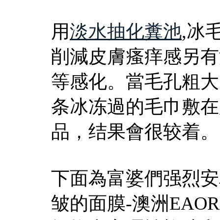
用
淡水抽化糞池
,冰
削減皮膚瘙痒感另有
等感化。當毛孔粗大
条冰冻過的毛巾敷在
品，结果會很较着。
下面為富婆們强烈安
皱的面膜-澳洲EAO