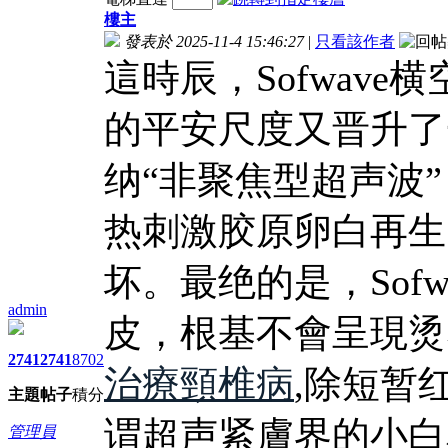
樓主
發表於 2025-11-4 15:46:27
|
只看該作者
這時辰，Sofwav
的平安尺度又晋升了
纳“非聚焦型超声波
热刺激胶原卵白再生
坏。最绝的是，Sof
admin
皮，根基不會呈現烫
2741
2741
8702
治療頸椎病
,除短暂
主題
帖子
積分
谓超声紧膚界的小白
管理員