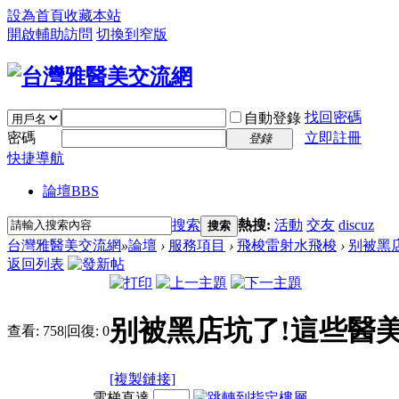
設為首頁
收藏本站
開啟輔助訪問
切換到窄版
找回密碼
自動登錄
密碼
立即註冊
登錄
快捷導航
論壇
BBS
搜索
熱搜:
活動
交友
discuz
搜索
台灣雅醫美交流網
»
論壇
›
服務項目
›
飛梭雷射水飛梭
›
别被黑店
返回列表
别被黑店坑了!這些醫美
查看:
758
|
回復:
0
[複製鏈接]
電梯直達